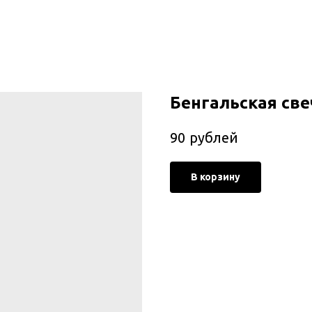
Бенгальская св
рублей
90
В корзину