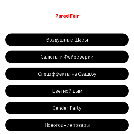
Parad Fair
Воздушные Шары
Салюты и Фейерверки
Спецэффекты на Свадьбу
Цветной дым
Gender Party
Новогодние товары