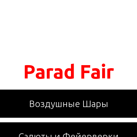
Parad Fair
Воздушные Шары
Салюты и Фейерверки