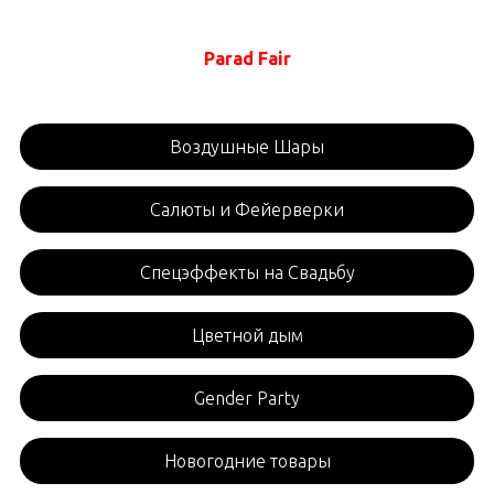
Parad Fair
Воздушные Шары
Салюты и Фейерверки
Спецэффекты на Свадьбу
Цветной дым
Gender Party
Новогодние товары