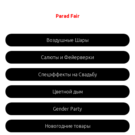
Parad Fair
Воздушные Шары
Салюты и Фейерверки
Спецэффекты на Свадьбу
Цветной дым
Gender Party
Новогодние товары