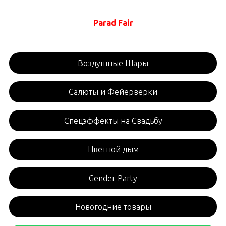
Parad Fair
Воздушные Шары
Салюты и Фейерверки
Спецэффекты на Свадьбу
Цветной дым
Gender Party
Новогодние товары