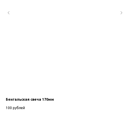
Бенгальская свеча 170мм
Пр
100
рублей
4 7