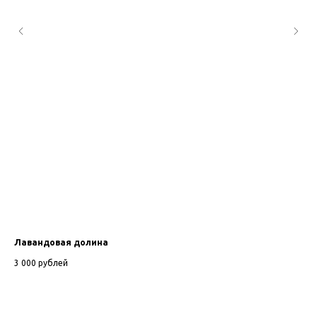
Лавандовая долина
Ав
3 000
рублей
40 