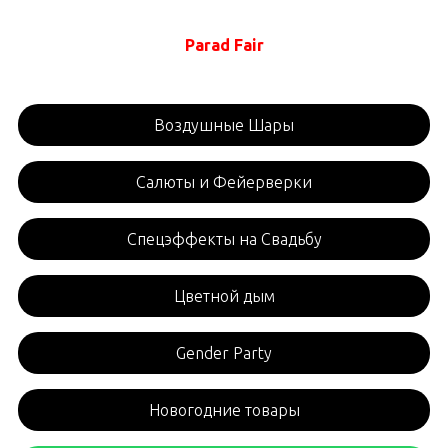
Parad Fair
Воздушные Шары
Салюты и Фейерверки
Спецэффекты на Свадьбу
Цветной дым
Gender Party
Новогодние товары