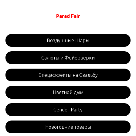
Parad Fair
Воздушные Шары
Салюты и Фейерверки
Спецэффекты на Свадьбу
Цветной дым
Gender Party
Новогодние товары