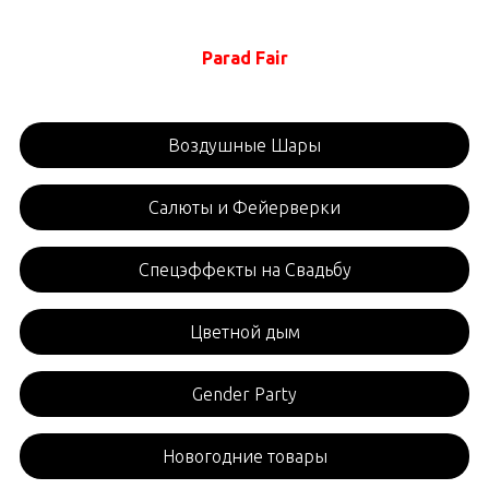
Parad Fair
Воздушные Шары
Салюты и Фейерверки
Спецэффекты на Свадьбу
Цветной дым
Gender Party
Новогодние товары