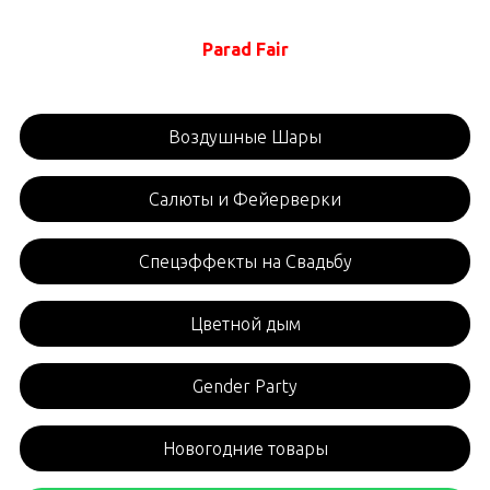
Parad Fair
Воздушные Шары
Салюты и Фейерверки
Спецэффекты на Свадьбу
Цветной дым
Gender Party
Новогодние товары