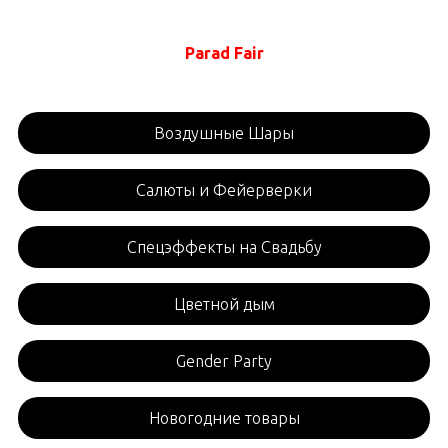
Parad Fair
Воздушные Шары
Салюты и Фейерверки
Спецэффекты на Свадьбу
Цветной дым
Gender Party
Новогодние товары