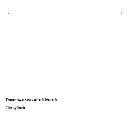
Гирлянда холодный белый
Фо
700
рублей
2 5