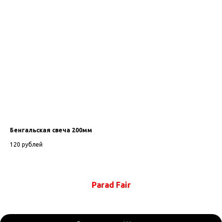
Бенгальская свеча 200мм
Ша
120
рублей
50
Parad Fair